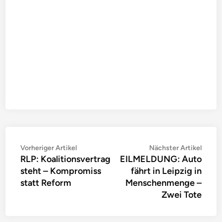
Beitragsnavigation
Vorheriger
Nächs
Vorheriger Artikel
Nächster Artikel
RLP: Koalitionsvertrag
EILMELDUNG: Auto
Artikel:
Artike
steht – Kompromiss
fährt in Leipzig in
statt Reform
Menschenmenge –
Zwei Tote