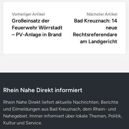
Beitragsnavigation
Vorheriger
Nächs
Vorheriger Artikel
Nächster Artikel
Großeinsatz der
Bad Kreuznach: 14
Artikel:
Artike
Feuerwehr Wörrstadt
neue
– PV-Anlage in Brand
Rechtsreferendare
am Landgericht
Rhein Nahe Direkt informiert
Rhein Nahe Direkt liefert aktuelle Nachrichten, Berichte
und Eilmeldungen aus Bad Kreuznach, dem Rhein- und
Nahegebiet. Immer informiert über lokale Themen, Politik,
Kultur und Service.