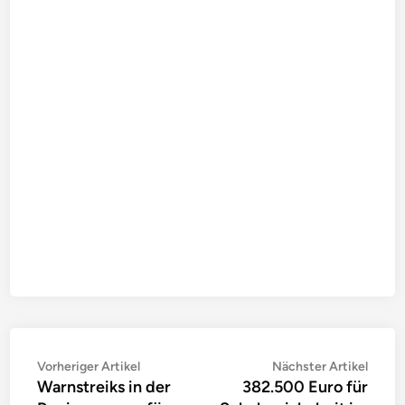
Beitragsnavigation
Vorheriger
Nächs
Vorheriger Artikel
Nächster Artikel
Warnstreiks in der
382.500 Euro für
Artikel:
Artike