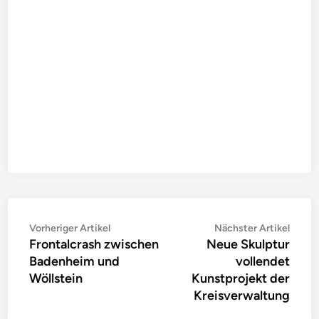
Beitragsnavigation
Vorheriger
Nächs
Vorheriger Artikel
Nächster Artikel
Frontalcrash zwischen
Neue Skulptur
Artikel:
Artike
Badenheim und
vollendet
Wöllstein
Kunstprojekt der
Kreisverwaltung