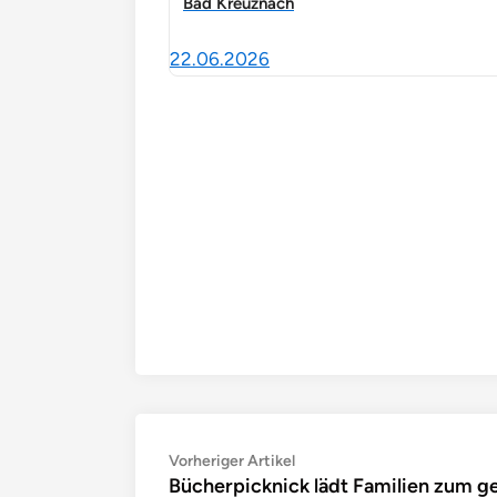
Bad Kreuznach
22.06.2026
Beitragsnavigation
Vorheriger
Vorheriger Artikel
Bücherpicknick lädt Familien zum 
Artikel: