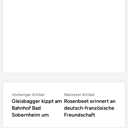
Beitragsnavigation
Vorheriger
Nächster
Vorheriger Artikel
Nächster Artikel
Gleisbagger kippt am
Rosenbeet erinnert an
Artikel:
Artikel:
Bahnhof Bad
deutsch-französische
Sobernheim um
Freundschaft