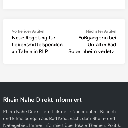
Beitragsnavigation
Vorheriger
Nächs
Vorheriger Artikel
Nächster Artikel
Neue Regelung für
Fußgängerin bei
Artikel:
Artike
Lebensmittelspenden
Unfall in Bad
an Tafeln in RLP
Sobernheim verletzt
Rhein Nahe Direkt informiert
Rhein Nahe Direkt liefert aktuelle Nachrichten, Berichte
und Eilmeldungen aus Bad Kreuznach, dem Rhein- und
Nahegebiet. Immer informiert über lokale Themen, Politik,