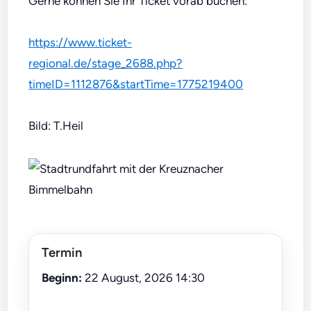
Gerne können Sie Ihr Ticket vorab buchen:
https://www.ticket-
regional.de/stage_2688.php?
timeID=1112876&startTime=1775219400
Bild: T.Heil
Termin
Beginn:
22 August, 2026 14:30