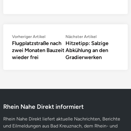
Beitragsnavigation
Vorheriger
Nächster
Vorheriger Artikel
Nächster Artikel
Flugplatzstraße nach
Hitzetipp: Salzige
Artikel:
Artikel:
zwei Monaten Bauzeit
Abkühlung an den
wieder frei
Gradierwerken
Rhein Nahe Direkt informiert
Rhein Nahe Direkt liefert aktuelle Nachrichten, Berichte
und Eilmeldungen aus Bad Kreuznach, dem Rhein- und