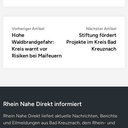
Beitragsnavigation
Vorheriger
Nächs
Vorheriger Artikel
Nächster Artikel
Hohe
Stiftung fördert
Artikel:
Artike
Waldbrandgefahr:
Projekte im Kreis Bad
Kreis warnt vor
Kreuznach
Risiken bei Maifeuern
Rhein Nahe Direkt informiert
Rhein Nahe Direkt liefert aktuelle Nachrichten, Berichte
und Eilmeldungen aus Bad Kreuznach, dem Rhein- und