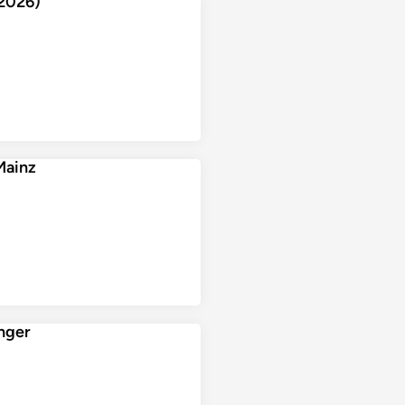
.2026)
Mainz
nger