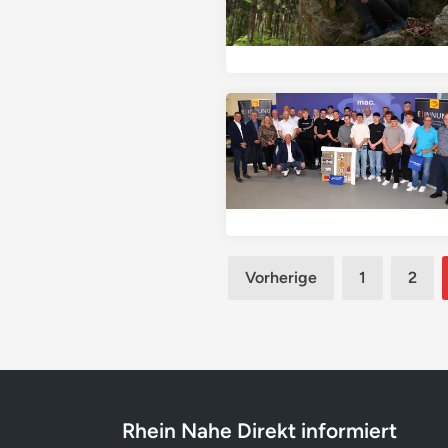
Seitennummerierun
Vorherige
1
2
der
Beiträge
Rhein Nahe Direkt informiert