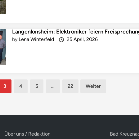
Langenlonsheim: Elektroniker feiern Freisprechu
by
Lena Winterfeld
25 April, 2026
g
3
4
5
…
22
Weiter
Über uns / Redaktion
Bad Kreuznac